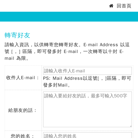
法
回首頁
:::
務
部
:::
轉寄好友
矯
請輸入資訊，以供轉寄您轉寄好友。E-mail Address 以逗
正
號 [ , ] 區隔，即可發多封 E-mail，一次轉寄以十封 E-
mail 為限。
署
東
收件人E-mail：
PS: Mail Address以逗號[ , ]區隔，即可
(必
發多封Mail。
成
填)
監
獄
給朋友的話：
您的姓名：