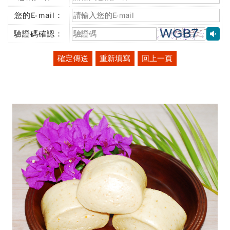
(必
填)
您的E-mail：
(必
填)
驗證碼確認：
(必
填)
確定傳送
重新填寫
回上一頁