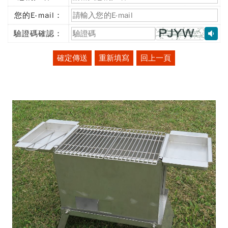
(必
填)
您的E-mail：
(必
填)
驗證碼確認：
(必
填)
確定傳送
重新填寫
回上一頁