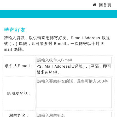
法
回首頁
:::
務
部
:::
轉寄好友
矯
請輸入資訊，以供轉寄您轉寄好友。E-mail Address 以逗
正
號 [ , ] 區隔，即可發多封 E-mail，一次轉寄以十封 E-
mail 為限。
署
泰
收件人E-mail：
PS: Mail Address以逗號[ , ]區隔，即可
(必
發多封Mail。
源
填)
監
獄
給朋友的話：
您的姓名：