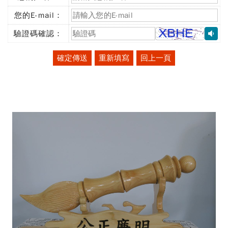
(必
填)
您的E-mail：
(必
填)
驗證碼確認：
(必
填)
確定傳送
重新填寫
回上一頁