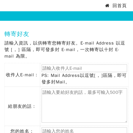
法
回首頁
:::
務
部
:::
轉寄好友
矯
請輸入資訊，以供轉寄您轉寄好友。E-mail Address 以逗
正
號 [ , ] 區隔，即可發多封 E-mail，一次轉寄以十封 E-
mail 為限。
署
泰
收件人E-mail：
PS: Mail Address以逗號[ , ]區隔，即可
(必
發多封Mail。
源
填)
監
獄
給朋友的話：
您的姓名：