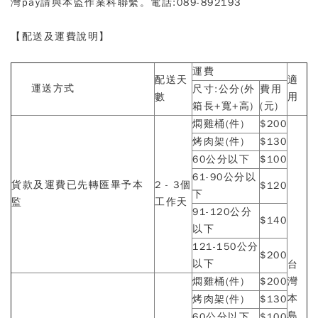
灣pay請與本監作業科聯繫。電
話:089-892193
【配送及運費說明】
運費
配送天
適
運送方式
尺寸:公分(外
費用
數
用
箱長+寬+高)
(元)
燜雞桶(件)
$200
烤肉架(件)
$130
60公分以下
$100
61-90公分以
貨款及運費已先轉匯畢予本
2 - 3個
$120
下
監
工作天
91-120公分
$140
以下
121-150公分
$200
以下
台
燜雞桶(件)
$200
灣
本
烤肉架(件)
$130
島
60公分以下
$100