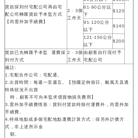
貨款採到付宅配公司再由宅
61-90公分以
2 - 3個
$120
配公司轉匯貨款予本監方式
下
工作天
【尚需外加手續費】
91-120公分
$140
以下
121-150公分
$200
以下
貨款已先轉匯予本監 運費採
2 - 3個
由顧客自行現付予
到付方式
工作天
宅配公司
備註:
1.宅配合作公司：宅配通。
2.出貨時間：每週一至週五。【預國定例假日、颱風天及遇
特殊狀況不出貨
時，顧客不可向本監求償貨物損失費用】
3.需外加手續費情形：貨到付貨款時除付運費外，尚需外加
手續費。
4.特殊地點或多個宅配地點運費計算方式：採另外計價方
式，非上述所示金
額。