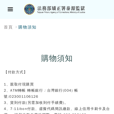
選
:::
首頁
購物須知
單
按
鈕
購物須知
【付款方式】
1
、親取付現購買
2
、
ATM
轉帳 轉帳銀行
：
台灣銀行
(004)
帳
號
:023001106126
3
、
貨到付款
(
另需加收到付手續費
)
。
4
、
7-11ibon付款、虛擬代碼簡訊繳款、
線上信用卡刷卡及台