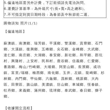
5.偏遠地區需另外計費，下訂前煩請先電洽詢問。
6.運費計算基準：為外箱尺寸(長+寬+高之總和)。
7.不可指定到貨日期時段：為春節及中秋節前二週。
【偏遠地區】
蘇澳鎮、南澳鄉、瑞芳鎮、平溪鄉、雙溪鄉、貢寮鄉、石門
鄉、大溪鎮、復興鄉、五峰鄉、尖石鄉、金峰鄉、大武鄉、
達仁鄉、南庄鄉、大湖鄉、泰安鄉、新社鄉、和平鄉、郡坑
村、興隆村、上安村、民和村、鹿谷鄉、信義鄉、仁愛鄉、
番路鄉、梅山/竹崎鄉、大埔鄉、阿里山鄉、長濱鄉、成功
鎮、富里/瑞穗、楠西鄉、南化鄉、玉井、左鎮、龍崎鄉、杉
林鄉、內門鄉、甲仙鄉、六龜鄉、茂林鄉、桃源鄉、大內
區、田寮區、旗山鎮、美濃鎮、坊山鄉、車城鄉、恆春鎮、
牡丹鄉、來義鄉、滿州鄉、琉球鄉、泰武鄉、春日鄉、獅子
鄉。
【收據開立流程】