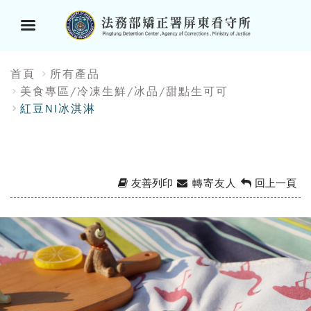
選
:::
首頁
所有產品
單
美食專區/冷凍生鮮/冰品/甜點生可可
紅豆NI冰淇淋
按
鈕
友善列印
轉寄友人
回上一頁