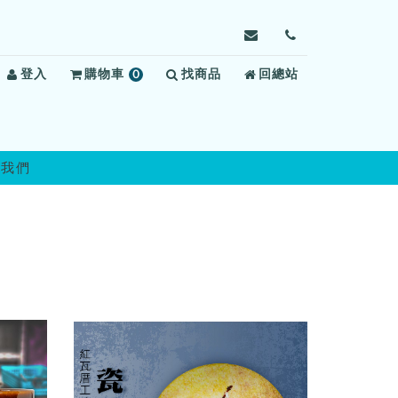
寄
前
信
往
登入
購物車
0
找商品
給
回總站
聯
項
臺
絡
商
南
我
品
看
們
守
絡我們
所，
信
箱：
tndj@mail.moj.gov.t