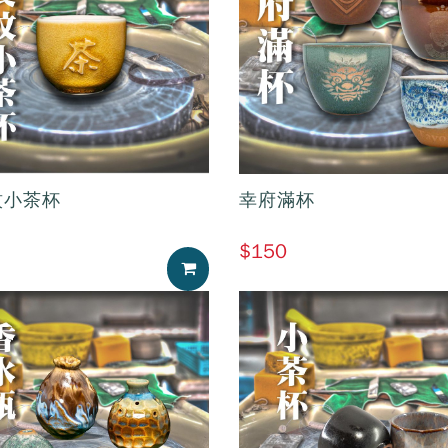
紋小茶杯
幸府滿杯
$150
加入購物車