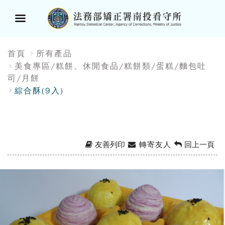
選
:::
首頁
所有產品
單
美食專區/糕餅、休閒食品/糕餅類/蛋糕/麵包吐
司/月餅
按
綜合酥(9入)
鈕
友善列印
轉寄友人
回上一頁