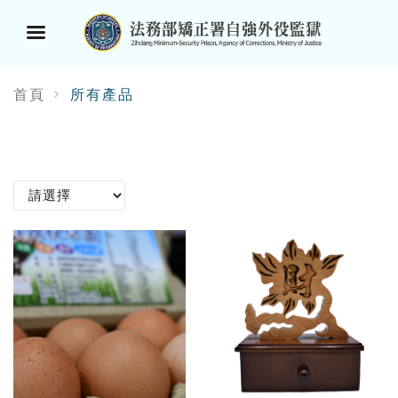
選
首頁
所有產品
單
按
鈕