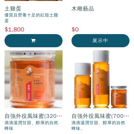
土雞蛋
木雕藝品
優質且營養十足的紅殼土雞
蛋
$1,800
$0
展示中
加入購物車
自強外役風味蜜(320公
自強外役風味蜜(700公
克)
克)
滴滴溫潤甘甜、醇厚的自然
滴滴溫潤甘甜、醇厚的自然
蜂味
蜂味。