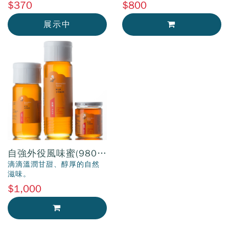
$370
$800
展示中
加入購物車
自強外役風味蜜(980公
克)
滴滴溫潤甘甜、醇厚的自然
滋味。
$1,000
加入購物車