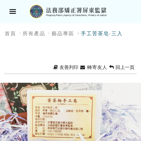
選
:::
首頁
所有產品
藝品專區
手工苦茶皂-三入
單
按
鈕
友善列印
轉寄友人
回上一頁