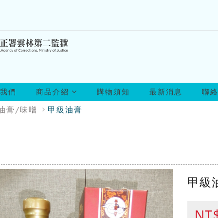
所
我們
商品介紹
購物須知
最新消息
聯
有
商
油膏/味噌
甲級油膏
品
甲級
NT