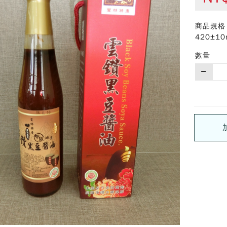
商品規格
420±10
數量
購
買
數
量