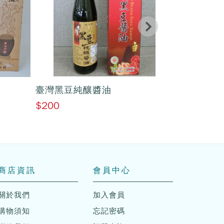
臺灣黑豆純釀醬油
臺灣黑豆
$200
$400
商店資訊
會員中心
關於我們
加入會員
購物須知
忘記密碼