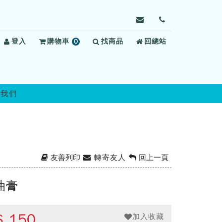
寄
前
信
往
登入
購物車
0
找商品
給
回總站
聯
項
雲
絡
商
林
我
品
第
們
二
絡我們
監
獄，
信
箱：
uldo@mail.moj.gov.t
友善列印
轉寄友人
回上一頁
油膏
$
150
加入收藏