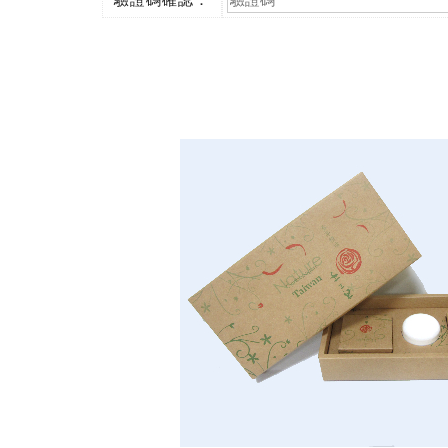
驗證碼確認：
(必
填)