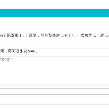
s 以逗號 [ , ] 區隔，即可發多封 E-mail，一次轉寄以十封 E-
, ]區隔，即可發多封Mail。