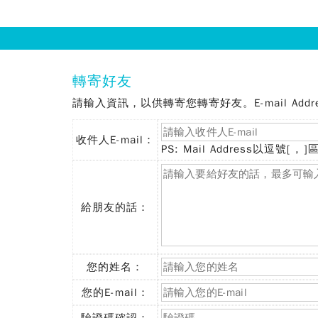
法
務
部
:::
轉寄好友
矯
請輸入資訊，以供轉寄您轉寄好友。E-mail Addres
正
收件人E-mail：
署
(必
PS: Mail Address以逗號[ 
填)
臺
中
給朋友的話：
監
獄
您的姓名：
(必
填)
您的E-mail：
(必
填)