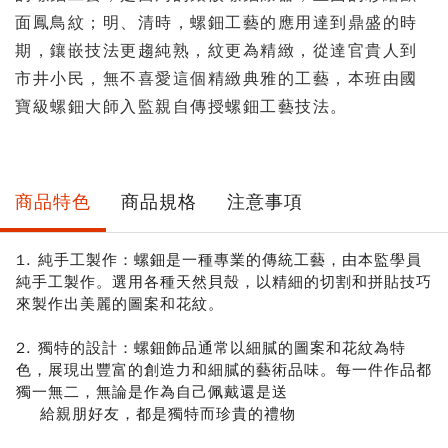
面鳳鳥紋；明、清時，螺鈿工藝的應用達到鼎盛的時
期，鑲嵌技法更趨純熟，紋更為精緻，從達官貴人到
市井小民，無不喜愛這個精緻典雅的工藝，本班由國
寶級螺鈿大師入監親自傳授螺鈿工藝技法。
商品特色
商品規格
注意事項
1. 純手工製作：螺鈿是一種專業的傳統工藝，由本監學員
純手工製作。選用各種天然貝殼，以精細的切割和拼貼技巧
來製作出美麗的圖案和花紋。
2. 獨特的設計：螺鈿飾品通常以細膩的圖案和花紋為特
色，展現出豐富的創造力和細膩的藝術品味。每一件作品都
獨一無二，
無論是作為自己佩戴還是送
給親朋好友，都是獨特而珍貴的禮物