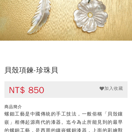
貝殼項鍊-珍珠貝
NT$
850
加入收藏
商品簡介
螺鈿工藝是中國傳統的手工技法，一般俗稱「貝殼鑲
嵌」相傳起源商代的漆器。迄今為止所能見到的最早
的螺鈿工藝，是西周的鑲嵌螺鈿漆器，上面的彩繪獸