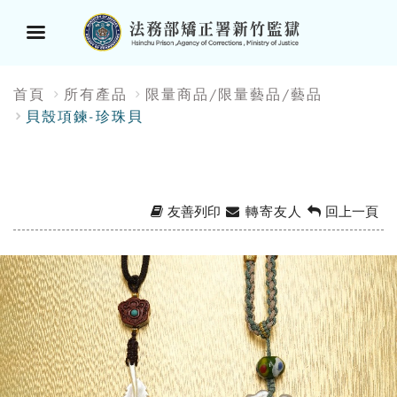
選
:::
首頁
所有產品
限量商品/限量藝品/藝品
單
貝殼項鍊-珍珠貝
按
鈕
友善列印
轉寄友人
回上一頁