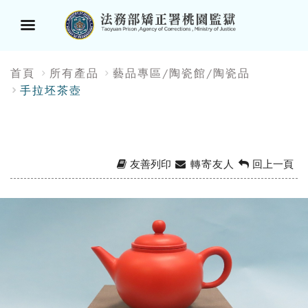
選
:::
首頁
所有產品
藝品專區/陶瓷館/陶瓷品
單
手拉坯茶壺
按
鈕
友善列印
轉寄友人
回上一頁