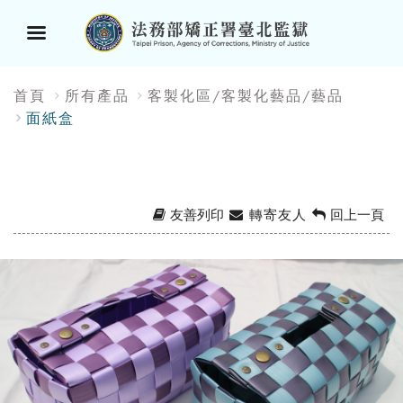
選
:::
首頁
所有產品
客製化區/客製化藝品/藝品
單
面紙盒
按
鈕
友善列印
轉寄友人
回上一頁