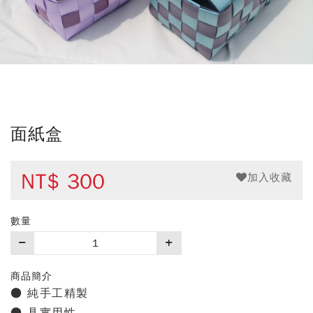
面紙盒
NT$
300
加入收藏
數量
購
買
數
商品簡介
量
● 純手工精製