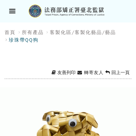
選
:::
首頁
所有產品
客製化區/客製化藝品/藝品
單
珍珠帶QQ狗
按
鈕
友善列印
轉寄友人
回上一頁